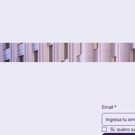
Email
*
 prometedores de
 en oportunidades y
Sí, quiero s