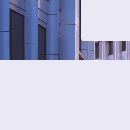
Nuestra Misión
Conectamos a inversionistas con los inmuebles más
Colombia y Estados Unidos. Transformamos espacios