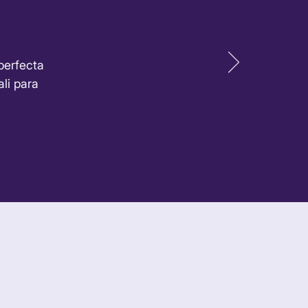
perfecta
li para