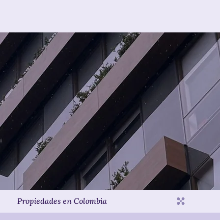
Inversiones USA
Propiedades
Propidad Horizontal
Inversiones inmobiliarias en
Colombia
entra tu Propiedad 