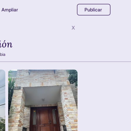
Ampliar
Publicar
X
ñón
bia