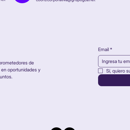
Email
*
 prometedores de
 en oportunidades y
Sí, quiero s
untos.