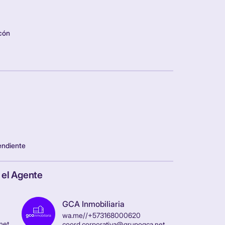
lcón
endiente
y el Agente
GCA Inmobiliaria
wa.me//+573168000620
net
coord.corporativa@grupogca.net