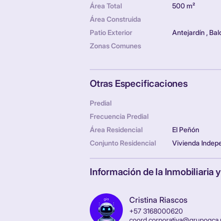
Área Total
500 m²
Área Construida
Patio Exterior
Antejardín , Ba
Zonas Comunes
Otras Especificaciones
Predial
Frecuencia Predial
Área Residencial
El Peñón
Conjunto Residencial
Vivienda Indep
Información de la Inmobiliaria 
Cristina Riascos
+57 3168000620
coord.corporativa@grupogca.