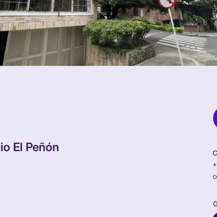
rio El Peñón
C
+
c
G